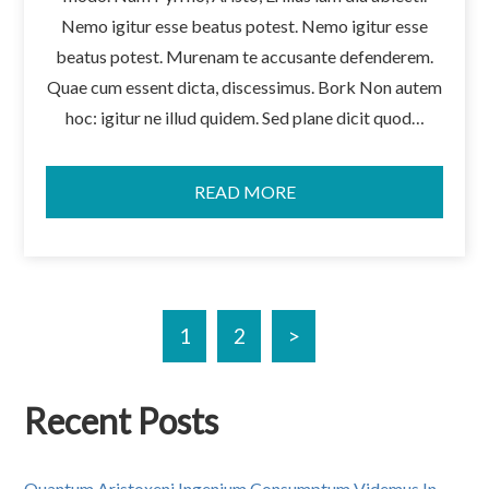
Nemo igitur esse beatus potest. Nemo igitur esse
beatus potest. Murenam te accusante defenderem.
Quae cum essent dicta, discessimus. Bork Non autem
hoc: igitur ne illud quidem. Sed plane dicit quod…
READ MORE
1
2
>
Recent Posts
Quantum Aristoxeni Ingenium Consumptum Videmus In